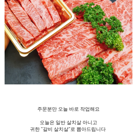
주문분만 오늘 바로 작업해요
오늘은 일반 살치살 아니고
귀한 "
갈비 살치살"로 뽑아드립니다