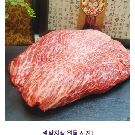
🥩살치살 원물 사진!