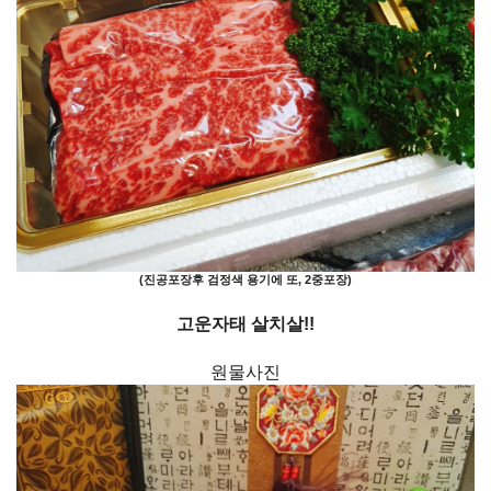
(진공포장후 검정색 용기에 또, 2중포장)
고운자태 살치살!!
원물사진