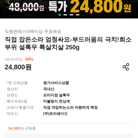
직원판매가/3팩이상 무료배송
직접 잡은소라 엄청싸요-부드러움의 극치!희소
부위 설록우 특살치살 250g
48,000원
48
%
24,800원
· *찐 도매상품
원가서비스상품
· 원산지
국내산
· 브랜드
프리미엄 설록우
· 특수부위1등
마블링이 천상계
· 도매가 특별가격
직접 작업하는소라 저렴하게 책정
· 제조사
(주)트리쉐이드
54,495
개 구매중