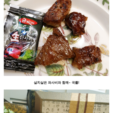
살치살은 와사비와 함께~ 국룰!