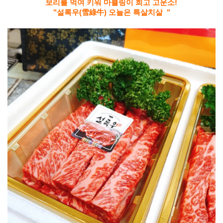
보리를 먹여 키워 마블링이 희고 고운소!
"설록우(雪綠牛) 오늘은 특살치살 "