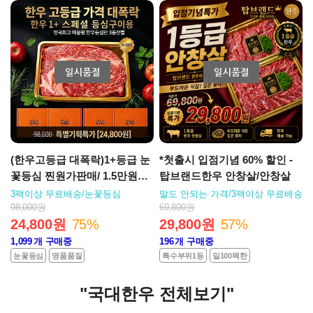
(한우고등급 대폭락)1+등급 눈
*첫출시 입점기념 60% 할인 -
꽃등심 찐원가판매/ 1.5만원추
탑브랜드한우 안창살/안창살
가할인특가(설향한우 1+등급
3팩이상 무료배송/눈꽃등심
말도 안되는 가격/3팩이상 무료배송
눈꽃등심)
98,000원
69,800원
24,800원
75%
29,800원
57%
1,099
개 구매중
196
개 구매중
눈꽃등심
명품품질
특수부위1등
일100팩한
"국대한우 전체보기"