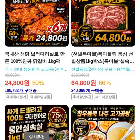
국내산 생닭 넓적다리살로 만
(선별특마블)특마블링 등심 선
든 100%진짜 닭갈비 1kg팩
별상품1kg박스(특마블*실속도
매팩)
국내 최대 생산원가 고급육/3팩이상
선별등심/2팩이상 무료배송/투뿔보
무료배송
다 맛있는 설록우 마블링갑 특등심
49,800원
188,000원
24,800원
50%
64,800원
66%
108,782
개 구매중
243,088
개 구매중
국내최대원가
국내유일명품
추가할인5천
부드러운상품