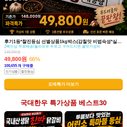
후기1등*찰진등심 선별상품1kg박스(감칠맛 비법숙성*실속
2팩이상 무료배송/올리브유 두르고 구어드시면 꿀맛가성비
도매팩)
148,000원
49,800원
66%
100,655
개 구매중
인기상품
찰진등심
도매특가 더보기
국대한우 특가상품 베스트30