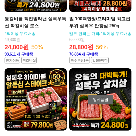
통갈비를 직접발라낸 설록우특
일 100팩한정/프리미엄 최고급
선 짝갈비살 로스
부위 설록우 안창살 250g
4팩이상 무료배송
말도 안되는 가격/4팩이상 무료배송
49,800원
65,000원
24,800원
50%
28,800원
56%
93,611
개 구매중
76,834
개 구매중
인기상품
짝갈비살
특수부위1등
일100팩한