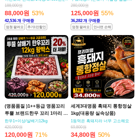
팩/ 10인분)/무료배송
블링 가득 (3중선별상품)
188,000원
280,000원
88,000원
53%
125,000원
55%
42,536
개 구매중
36,282
개 구매중
엄청 팔려요
추가1만할인
엄청 팔려요
안사면 손해
(명품품질 )1++등급 명품꼬리
세계3대명품 흑돼지 통항정살
투뿔 브랜드한우 꼬리 1마리 12
1kg(대용량 실속상품)
kg
한우1+이상/살배기12kg
1등먹은 흑돼지라 너무 고소해요
420,000원
69,800원
120,000원
71%
34,800원
50%