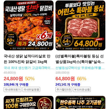
국내산 생닭 넓적다리살로 만
(선별특마블)특마블링 등심 선
든 100%진짜 닭갈비 1kg팩
별상품1kg박스(특마블*실속도
매팩)
국내 최대 생산원가 고급육/3팩이상
선별등심/2팩이상 무료배송/투뿔보
무료배송
다 맛있는 설록우 마블링갑 특등심
49,800원
188,000원
24,800원
50%
64,800원
66%
108,846
개 구매중
243,141
개 구매중
국내최대원가
국내유일명품
추가할인5천
부드러운상품