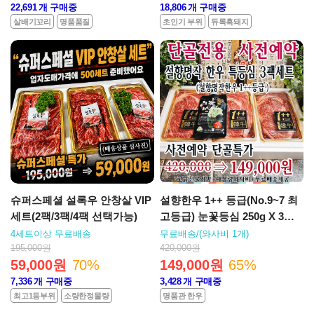
22,691
개 구매중
18,806
개 구매중
살배기꼬리
명품품질
초인기 부위
듀록흑돼지
슈퍼스페셜 설록우 안창살 VIP
설향한우 1++ 등급(No.9~7 최
세트(2팩/3팩/4팩 선택가능)
고등급) 눈꽃등심 250g X 3팩
세트
4세트이상 무료배송
무료배송/(와사비 1개)
195,000원
420,000원
59,000원
70%
149,000원
65%
7,336
개 구매중
3,428
개 구매중
최고1등부위
소량한정물량
명품관 한우