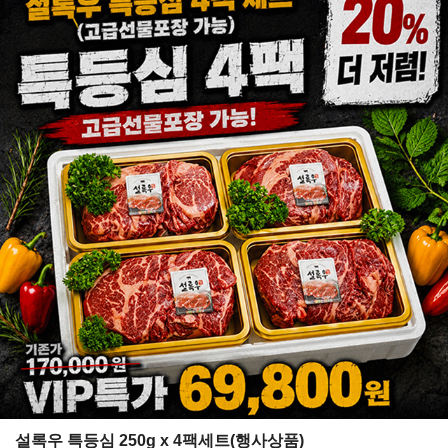
설록우 특등심 250g x 4팩세트(행사상품)