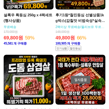
설록우 특등심 250g x 4팩세트
후기1등*찰진등심 선별상품1k
(행사상품)
g박스(감칠맛 비법숙성*실속도
매팩)
무료배송
2팩이상 무료배송/올리브유 두르고
구어드시면 꿀맛가성비
170,000원
148,000원
69,800원
59%
49,800원
66%
45,581
개 구매중
100,905
개 구매중
인기상품
찰진등심