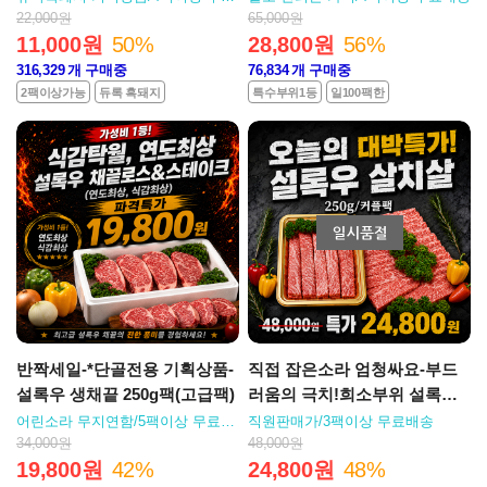
배송
22,000원
65,000원
11,000원
50%
28,800원
56%
316,329
개 구매중
76,834
개 구매중
2팩이상가능
듀록 흑돼지
특수부위1등
일100팩한
반짝세일-*단골전용 기획상품-
직접 잡은소라 엄청싸요-부드
설록우 생채끝 250g팩(고급팩)
러움의 극치!희소부위 설록우
특살치살 250g
어린소라 무지연함/5팩이상 무료배
직원판매가/3팩이상 무료배송
송
34,000원
48,000원
19,800원
42%
24,800원
48%