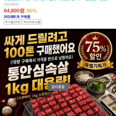
188,000원
64,800원
66%
243,088
개 구매중
추가할인5천
부드러운상품