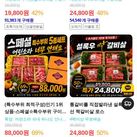
송
34,000원
48,000원
19,800원
42%
24,800원
48%
91,983
개 구매중
54,540
개 구매중
초특가도매
단골전용딜
도매가
마블링 王
(특수부위 최적구성)인기 1위
통갈비를 직접발라낸 설록우특
상품-스페셜☆특수부위 구이세
선 짝갈비살 로스
트/*무료배송
특징: 어린소라 쇠내 하나도 안나
4팩이상 무료배송
요/무료배송
288,000원
49,800원
88,000원
69%
24,800원
50%