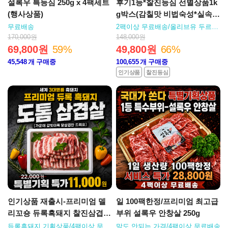
설록우 특등심 250g x 4팩세트
후기1등*찰진등심 선별상품1k
(행사상품)
g박스(감칠맛 비법숙성*실속도
매팩)
무료배송
2팩이상 무료배송/올리브유 두르고
구어드시면 꿀맛가성비
170,000원
148,000원
69,800원
59%
49,800원
66%
45,548
개 구매중
100,655
개 구매중
인기상품
찰진등심
인기상품 재출시-프리미엄 델
일 100팩한정/프리미엄 최고급
리꼬숑 듀록흑돼지 찰진삼겹
부위 설록우 안창살 250g
살/도톰 삼겹살 3인분/500g팩
듀록흑돼지 기획상품/4팩이상 무료
말도 안되는 가격/4팩이상 무료배송