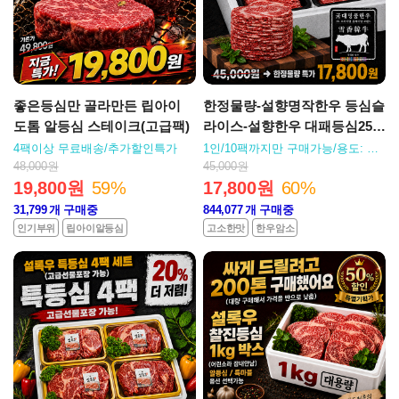
좋은등심만 골라만든 립아이
한정물량-설향명작한우 등심슬
도톰 알등심 스테이크(고급팩)
라이스-설향한우 대패등심250
g팩
4팩이상 무료배송/추가할인특가
1인/10팩까지만 구매가능/용도: 구
이,육전,불고기
48,000원
45,000원
19,800원
59%
17,800원
60%
31,799
개 구매중
844,077
개 구매중
인기부위
립아이알등심
고소한맛
한우암소