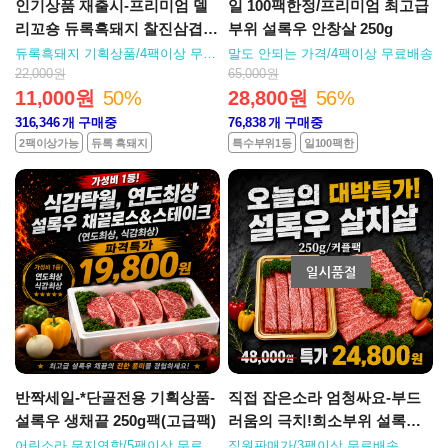
인기상품 재출시-프리미엄 델
일 100팩한정/프리미엄 최고급
리꼬숑 듀록흑돼지 찰진삼겹
부위 설록우 안창살 250g
살/도톰 삼겹살 3인분/500g팩
듀록흑돼지 기획상품/4팩이상 무료
말도 안되는 가격/4팩이상 무료배송
배송
22,000원
65,000원
11,000원
50%
28,800원
56%
316,346
개 구매중
76,838
개 구매중
2팩이상가능
듀록 흑돼지
특수부위1등
일100팩한
반짝세일-*단골전용 기획상품-
직접 잡은소라 엄청싸요-부드
설록우 생채끝 250g팩(고급팩)
러움의 극치!희소부위 설록우
특살치살 250g
어린소라 무지연함/5팩이상 무료배
직원판매가/3팩이상 무료배송