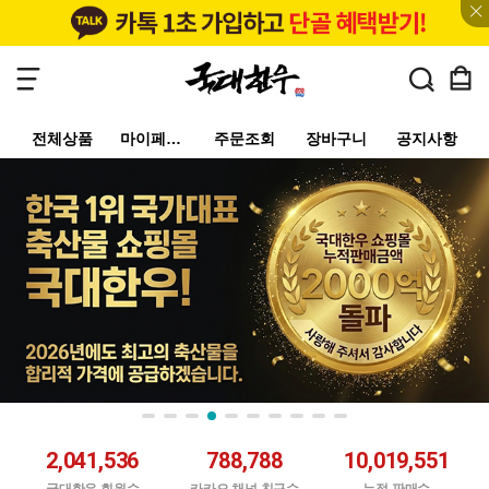
전체상품
마이페이지
주문조회
장바구니
공지사항
2,041,536
788,788
10,019,551