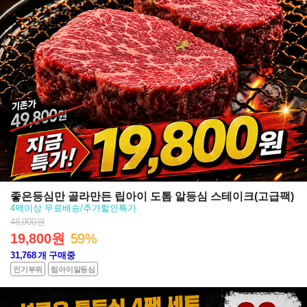
좋은등심만 골라만든 립아이 도톰 알등심 스테이크(고급팩)
4팩이상 무료배송/추가할인특가
48,000원
19,800원
59%
31,768
개 구매중
인기부위
립아이알등심