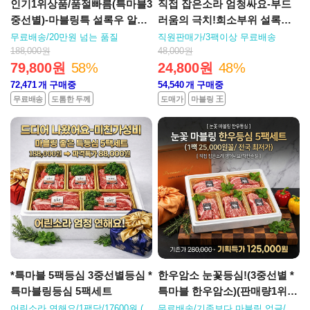
인기1위상품/품절빠름(특마블3
직접 잡은소라 엄청싸요-부드
중선별)-마블링특 설록우 알등
러움의 극치!희소부위 설록우
심스테이크 1kg 실속팩(6~7인
특살치살 250g
무료배송/20만원 넘는 품질
직원판매가/3팩이상 무료배송
분)선별상품
188,000원
48,000원
79,800원
58%
24,800원
48%
72,471
개 구매중
54,540
개 구매중
무료배송
도톰한 두께
도매가
마블링 王
*특마블 5팩등심 3중선별등심 *
한우암소 눈꽃등심!(3중선별 *
특마블링등심 5팩세트
특마블 한우암소)(판매량1위-
특등심 5팩세트)
어린소라 연해요/1팩당/17600원,(5
무료배송/기존보다 마블링 업글/마