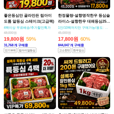
좋은등심만 골라만든 립아이
한정물량-설향명작한우 등심슬
도톰 알등심 스테이크(고급팩)
라이스-설향한우 대패등심250
g팩
4팩이상 무료배송/추가할인특가
1인/10팩까지만 구매가능/용도: 구
이,육전,불고기
48,000원
45,000원
19,800원
59%
17,800원
60%
31,768
개 구매중
844,047
개 구매중
인기부위
립아이알등심
고소한맛
한우암소