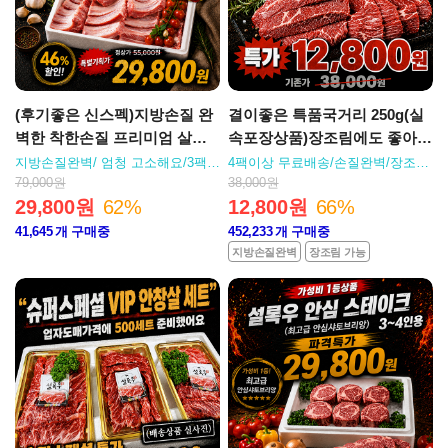
(후기좋은 신스펙)지방손질 완
결이좋은 특품국거리 250g(실
벽한 착한손질 프리미엄 살밥
속포장상품)장조림에도 좋아요
통통 등갈비2kg
(세절상품)
지방손질완벽/ 엄청 고소해요/3팩이
4팩이상 무료배송/손질완벽/장조림
상 무배
최고부위
79,000원
38,000원
29,800원
62%
12,800원
66%
41,645
개 구매중
452,233
개 구매중
지방손질완벽
장조림 가능