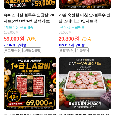
슈퍼스페셜 설록우 안창살 VIP
20일 숙성한 미친 맛-설록우 안
세트(2팩/3팩/4팩 선택가능)
심 스테이크 3인세트팩
4세트이상 무료배송
3팩이상 무료배송
195,000원
98,000원
59,000원
70%
29,800원
70%
7,336
개 구매중
105,193
개 구매중
최고1등부위
소량한정물량
초인기부위
미친특가