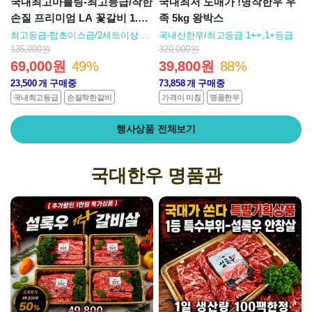
국내최고마블링-최고등급/착한
국내최저 도매가 !명작한우 우
손질 프리미엄 LA 꽃갈비 1.2k
족 5kg 왕박스
g세트
최고등급-탑초이스급/2세트이상 무
국내산한우/최고등급 1++,1+등급
료배송
135,000원
320,000원
69,000원
49%
39,800원
88%
23,500
개 구매중
73,858
개 구매중
국내최고등급
손질착한갈비
가격이 미침
명품한우
행사상품 전체보기
국대한우 명품관