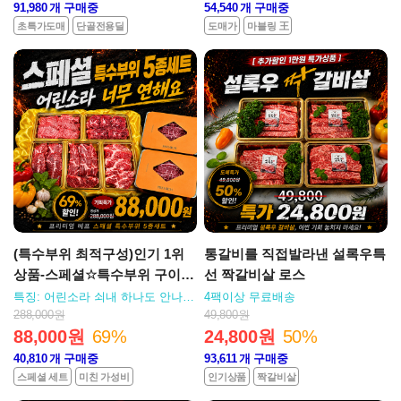
91,980
개 구매중
54,540
개 구매중
초특가도매
단골전용딜
도매가
마블링 王
(특수부위 최적구성)인기 1위
통갈비를 직접발라낸 설록우특
상품-스페셜☆특수부위 구이세
선 짝갈비살 로스
트/*무료배송
특징: 어린소라 쇠내 하나도 안나
4팩이상 무료배송
요/무료배송
288,000원
49,800원
88,000원
69%
24,800원
50%
40,810
개 구매중
93,611
개 구매중
스페셜 세트
미친 가성비
인기상품
짝갈비살