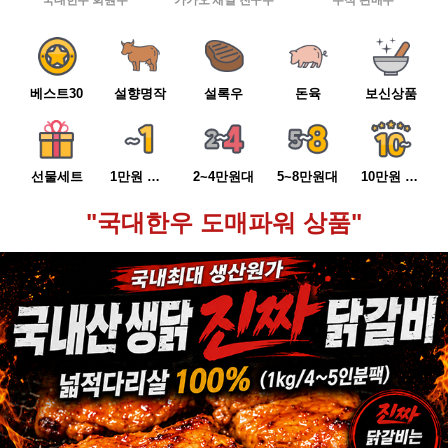
국대한우 회원수
카카오 채널 친구수
누적 판매수
베스트30
설향명작
설록우
돈육
보신상품
선물세트
1만원 이하
2~4만원대
5~8만원대
10만원 이상
"국대한우 도매파워 상품"