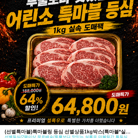
(선별특마블)특마블링 등심 선별상품1kg박스(특마블*실속
선별등심/2팩이상 무료배송/투뿔보다 맛있는 설록우 마블링갑 특등심
도매팩)