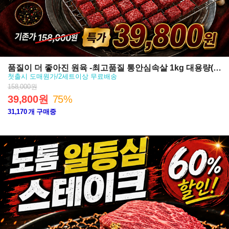
품질이 더 좋아진 원육 -최고품질 통안심속살 1kg 대용량(텐
첫출시 도매원가/2세트이상 무료배송
더로인 히든 리저브)
158,000원
39,800원
75%
31,170
개 구매중