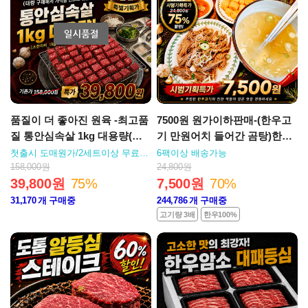
품질이 더 좋아진 원육 -최고품
7500원 원가이하판매-(한우고
질 통안심속살 1kg 대용량(텐
기 만원어치 들어간 곰탕)한우
더로인 히든 리저브)
고기듬뿍 나주식 한우 고기곰
첫출시 도매원가/2세트이상 무료배
6팩이상 배송가능
송
탕
158,000원
24,800원
39,800원
75%
7,500원
70%
31,170
개 구매중
244,786
개 구매중
고기량 3배
한우100%