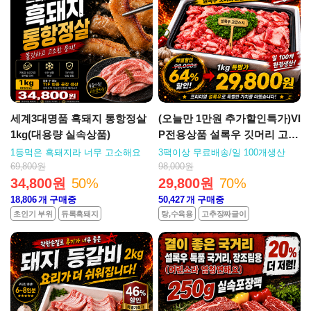
세계3대명품 흑돼지 통항정살
(오늘만 1만원 추가할인특가)VI
1kg(대용량 실속상품)
P전용상품 설록우 깃머리 고급
스지 1kg박스
1등먹은 흑돼지라 너무 고소해요
3팩이상 무료배송/일 100개생산
69,800원
98,000원
34,800원
50%
29,800원
70%
18,806
개 구매중
50,427
개 구매중
초인기 부위
듀록흑돼지
탕,수육용
고추장짜글이