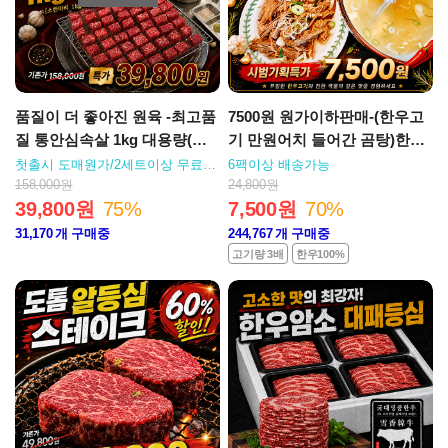
품질이 더 좋아진 원육 -최고품
7500원 원가이하판매-(한우고
질 통안심속살 1kg 대용량(텐
기 만원어치 들어간 곰탕)한우
더로인 히든 리저브)
고기듬뿍 나주식 한우 고기곰
첫출시 도매원가/2세트이상 무료배
6팩이상 배송가능
송
탕
158,000원
24,800원
39,800원
75%
7,500원
70%
31,170
개 구매중
244,767
개 구매중
고기량 3배
한우100%