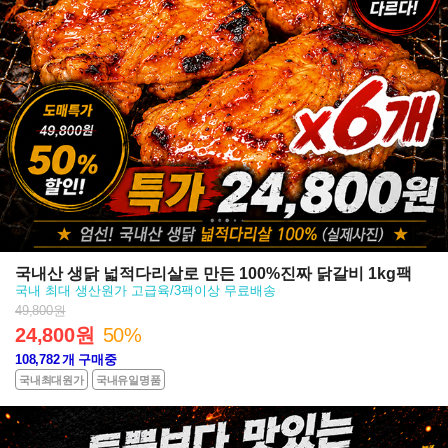
국내산 생닭 넓적다리살로 만든 100%진짜 닭갈비 1kg팩
국내 최대 생산원가 고급육/3팩이상 무료배송
49,800원
24,800원
50%
108,782
개 구매중
국내최대원가
국내유일명품