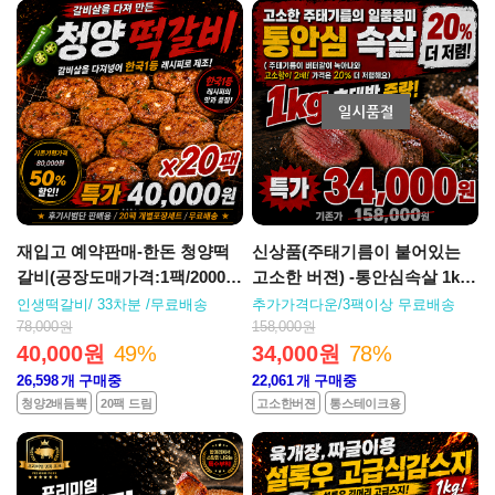
재입고 예약판매-한돈 청양떡
신상품(주태기름이 붙어있는
갈비(공장도매가격:1팩/2000
고소한 버젼) -통안심속살 1kg
원) 땡초청양2배 떡갈비 20팩
대용량(지방손질 선택가능)
인생떡갈비/ 33차분 /무료배송
추가가격다운/3팩이상 무료배송
세트(청양 떡갈비)
78,000원
158,000원
40,000원
49%
34,000원
78%
26,598
개 구매중
22,061
개 구매중
청양2배듬뿍
20팩 드림
고소한버젼
통스테이크용