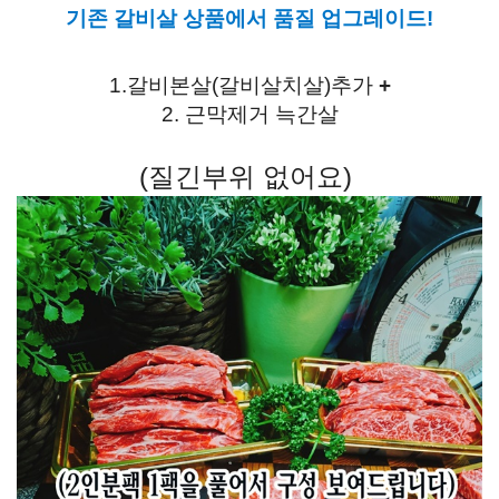
기존 갈비살 상품에서 품질 업그레이드!
1.
갈비본살(갈비살치살)추가
+
2. 근막제거 늑간살
(질긴부위 없어요)