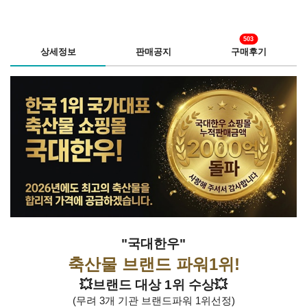
503
상세정보
판매공지
구매후기
"국대한우"
축산물 브랜드 파워1위!
💥브랜드 대상 1위 수상💥
(무려 3개 기관 브랜드파워 1위선정)