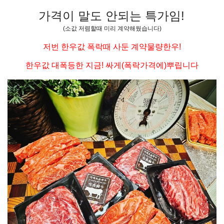
가격이 말도 안되는 특가임!
(소값 저렴할때 미리 계약해뒀습니다)
저번 한우값 폭락때 사둔 계약물량한우!
한우값 대폭등한 지금! 싸게(폭락가격에)뿌립니다