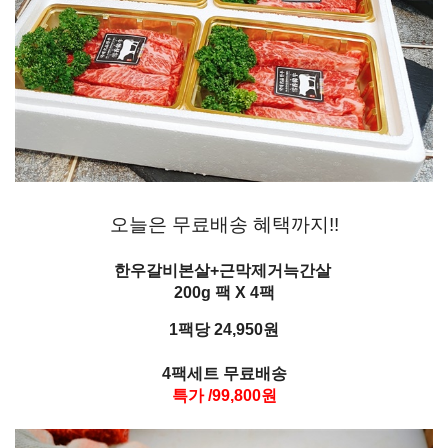
오늘은 무료배송 혜택까지!!
한우갈비본살+근막제거늑간살
200g 팩 X 4팩
1팩당 24,950원
4팩세트 무료배송
특가 /99,800원