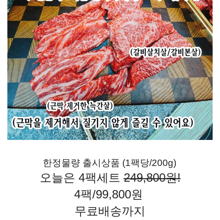
한정물량 출시상품 (1팩당/200g)
오늘은 4팩세트
249,800원!
4팩/99,800원
무료배송까지