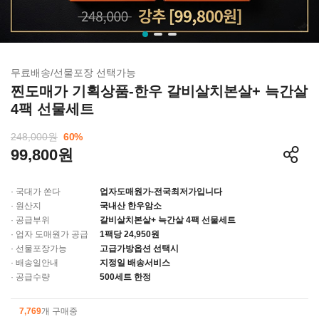
무료배송/선물포장 선택가능
찐도매가 기획상품-한우 갈비살치본살+ 늑간살
4팩 선물세트
248,000원
60
%
99,800원
· 국대가 쏜다
업자도매원가-전국최저가입니다
· 원산지
국내산 한우암소
· 공급부위
갈비살치본살+ 늑간살 4팩 선물세트
· 업자 도매원가 공급
1팩당 24,950원
· 선물포장가능
고급가방옵션 선택시
· 배송일안내
지정일 배송서비스
· 공급수량
500세트 한정
7,769
개 구매중