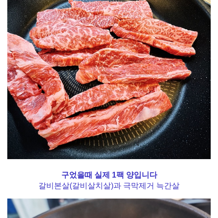
구었을때 실제 1팩 양입니다
갈비본살(갈비살치살)과 극막제거 늑간살