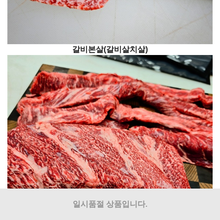
갈비본살(갈비살치살)
일시품절 상품입니다.